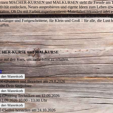
einen MACHER-KURSEN und MALKURSEN steht die Freude am Tun i
tivität entdecken, Neues ausprobieren und eigene Ideen zum Leben erw
iration. Ob Du mit Farben experimentierst, Materialien erkundest oder 
e bieten dir Raum, Dich auszudrücken und Schritt für Schritt Deine ei
Anfänger und Fortgeschrittene, für Klein und Groß – für alle, die Lust
haffen.
CHER-KURSE und MALKURSE
ke auf den Kurs, um mehr Infos zu erhalten.
0
n den Warenkorb
00 €
Polstern und Beziehen am 29.8.2026
alte Dein Sitzpolster
n den Warenkorb
0 €
Pouring Techniken am 12.09.2026
 12.09.2026 10.00 - 13.00 Uhr
n den Warenkorb
0 €
Seifen herstellen am 24.10.2026