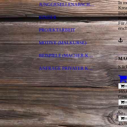
In m
JUNGGESELLENABSCHIEDE
Krea
Insp
KINDER
Kurs
Für 
ersc
PROJEKTARBEIT
MOTIVE (MALKURSE)
BEISPIELE (MACHER-KURSE)
MA
Klic
ANFRAGE PRIVATER KURS
I
165,
Gest
I
48,0
Sa.,
I
45,0