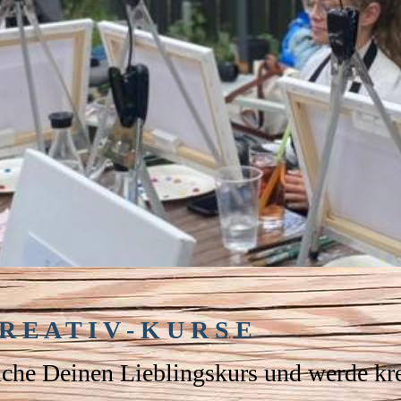
R E A T I V - K U R S E
che Deinen Lieblingskurs und werde kre