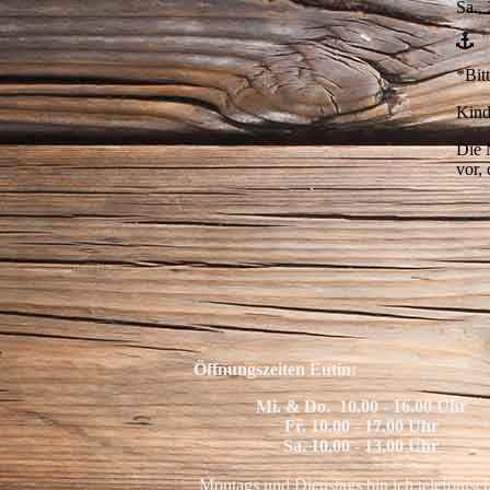
Sa.,
*Bit
Kind
Die 
vor,
Öffnungszeiten Eutin:
Mi. & Do. 10.00 - 16.00 Uhr
Fr. 10.00 - 17.00 Uhr
Sa. 10.00 - 13.00 Uhr
Montags und Dienstags bin ich telefonisc