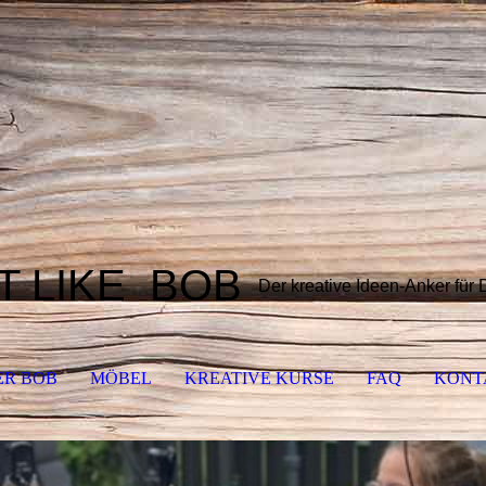
T LIKE
BOB
Der kreative Ideen-Anker für
ER BOB
MÖBEL
KREATIVE KURSE
FAQ
KONT