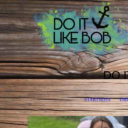
DO I
STARTSEITE
ÜB