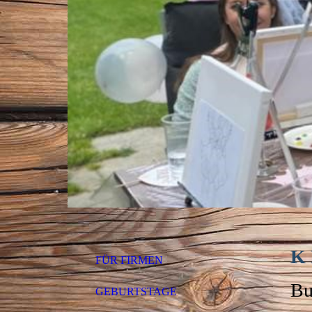
K 
FÜR FIRMEN
Bu
GEBURTSTAGE