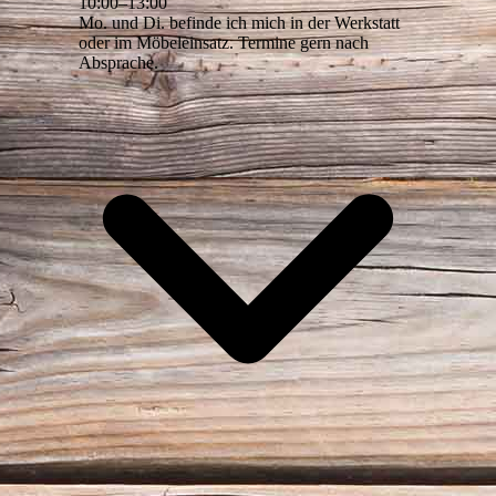
10
:
00
–
13
:
00
Mo. und Di. befinde ich mich in der Werkstatt
oder im Möbeleinsatz. Termine gern nach
Absprache.