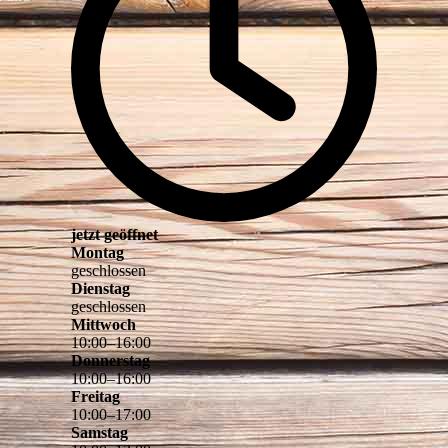
jetzt geöffnet
Montag
geschlossen
Dienstag
geschlossen
Mittwoch
10
:
00
–
16
:
00
Donnerstag
10
:
00
–
16
:
00
Freitag
10
:
00
–
17
:
00
Samstag