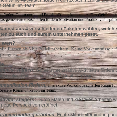
einsame Aktivitäten fördern den Zusammenhalt und stä
-Gefühl im Team.
n fördert Feinmotorik und Problemlösungskompetenz. Das Gefühl der
das gemeinsame Erschaffen fördern Motivation und Produktivität spürb
kannst aus 4 verschiedenen Paketen wählen, welch
ten zu euch und eurem Unternehmen passt.
r wen?
alle Firmen ab 5 bis 20 Mitarbeitern, Keine Vorkenntnisse erf
 geeignet.
le
mgeist stärken:
Gemeinsame kreative Aktivitäten fördern 
ammenhalt und stärken das WIR-Gefühl im Team.
munikation fördern:
Interaktive Workshops schaffen Raum für
 bessere Kommunikation im Team.
ativität steigern:
Durch Malen und kreatives Arbeiten 
 neue Perspektiven eröffnet.
arbeiterbindung erhöhen
:
Echte Mitarbeiterbindung und