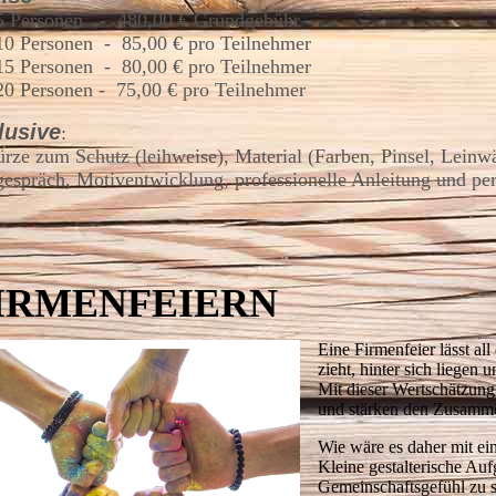
 5 Personen - 480,00 € Grundgebühr
 10 Personen - 85,00 € pro Teilnehmer
 15 Personen - 80,00 € pro Teilnehmer
 20 Personen - 75,00 € pro Teilnehmer
lusive
:
rze zum Schutz (leihweise), Material (Farben, Pinsel, Leinw
espräch, Motiventwicklung, professionelle Anleitung und pe
IRMENFEIERN
Eine Firmenfeier lässt all
zieht, hinter sich liegen 
Mit dieser Wertschätzung 
und stärken den Zusamm
Wie wäre es daher mit ein
Kleine gestalterische Au
Gemeinschaftsgefühl zu st