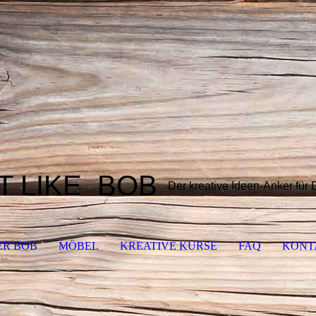
T LIKE
BOB
Der kreative Ideen-Anker für
ER BOB
MÖBEL
KREATIVE KURSE
FAQ
KONT