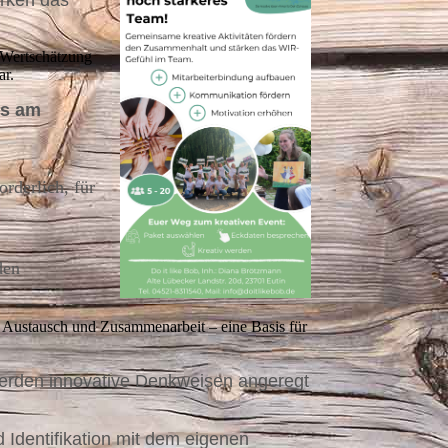
rken das
 Wertschätzung
ar.
es am
orderlich, für
den
 Austausch und Zusammenarbeit – eine Basis für
werden innovative Denkweisen angeregt
 Identifikation mit dem eigenen