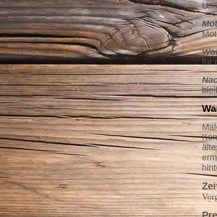
Unt
Mot
Mot
Woh
für
Nac
ble
Wa
Mal
Kom
ält
erm
hin
Ze
Vorg
Pre