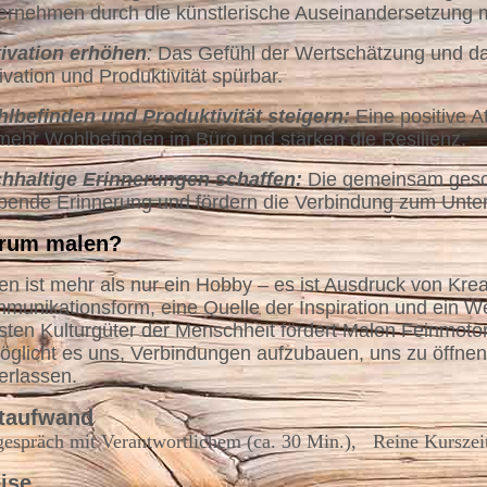
ernehmen durch die künstlerische Auseinandersetzung m
ivation erhöhen
:
Das Gefühl der Wertschätzung und d
ivation und Produktivität spürbar.
lbefinden und Produktivität steigern:
Eine positive 
 mehr Wohlbefinden im Büro und stärken die Resilienz.
hhaltige Erinnerungen schaffen:
Die gemeinsam gesc
ibende Erinnerung und fördern die Verbindung zum Unter
rum malen?
en ist mehr als nur ein Hobby – es ist Ausdruck von Kreat
munikationsform, eine Quelle der Inspiration und ein W
esten Kulturgüter der Menschheit fördert Malen Feinmot
öglicht es uns, Verbindungen aufzubauen, uns zu öffne
terlassen.
itaufwand
espräch mit Verantwortlichem (ca. 30 Min.), Reine Kurszeit
ise