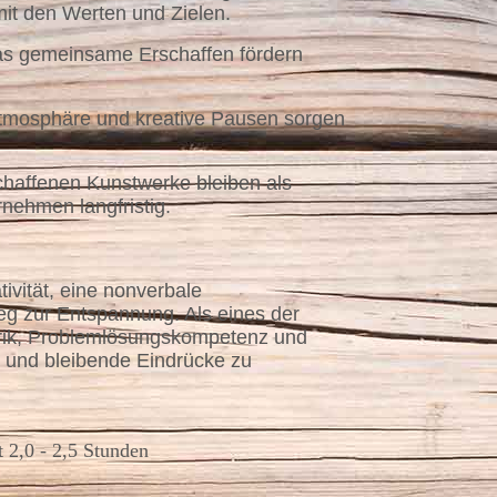
it den Werten und Zielen.
as gemeinsame Erschaffen fördern
Atmosphäre und kreative Pausen sorgen
haffenen Kunstwerke bleiben als
nehmen langfristig.
ivität, eine nonverbale
eg zur Entspannung. Als eines der
orik, Problemlösungskompetenz und
n und bleibende Eindrücke zu
 2,0 - 2,5 Stunden