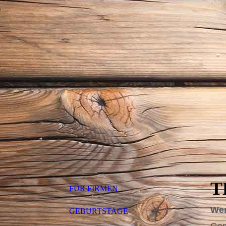
T
FÜR FIRMEN
Wer
GEBURTSTAGE