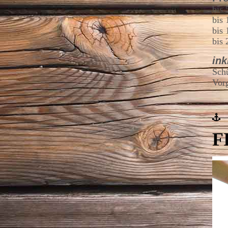
bis
bis
bis
bis
ink
Schü
Vorg
F