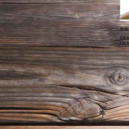
gege
Ich 
Ob i