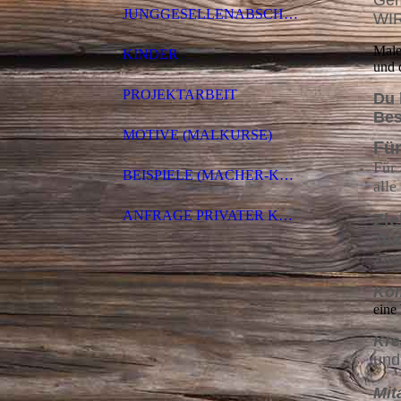
Gem
JUNGGESELLENABSCHIEDE
WIR
Male
KINDER
und 
PROJEKTARBEIT
Du 
Bes
MOTIVE (MALKURSE)
Fü
Für 
BEISPIELE (MACHER-KURSE)
alle
ANFRAGE PRIVATER KURS
Zie
Tea
Zus
Kom
eine
Kre
und
Mit