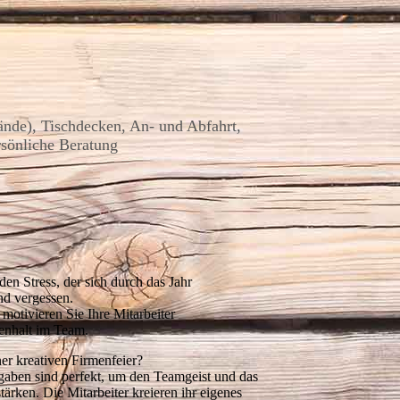
ände), Tischdecken, An- und Abfahrt,
rsönliche Beratung
 den Stress, der sich durch das Jahr
und vergessen.
motivieren Sie Ihre Mitarbeiter
enhalt im Team.
er kreativen Firmenfeier?
fgaben sind perfekt, um den Teamgeist und das
ärken. Die Mitarbeiter kreieren ihr eigenes