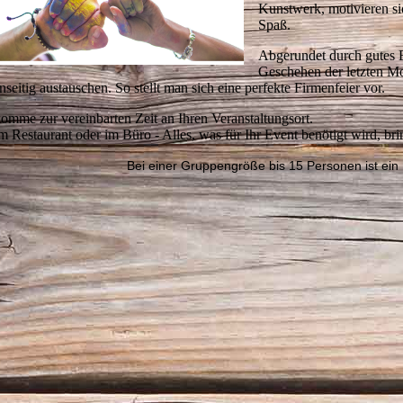
Kunstwerk, motivieren s
Spaß.
Abgerundet durch gutes 
Geschehen der letzten Mo
nseitig austauschen. So stellt man sich eine perfekte Firmenfeier vor.
komme zur vereinbarten Zeit an Ihren Veranstaltungsort.
m Restaurant oder im Büro - Alles, was für Ihr Event benötigt wird, bri
Bei einer Gruppengröße bis 15 Personen ist ein