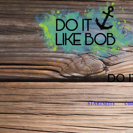
DO I
STARTSEITE
ÜB