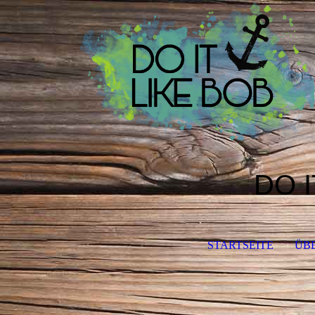
DO I
STARTSEITE
ÜB