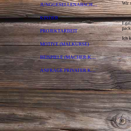
Wir 
JUNGGESELLENABSCHIEDE
KINDER
Egal
pack
PROJEKTARBEIT
Ich 
MOTIVE (MALKURSE)
BEISPIELE (MACHER-KURSE)
ANFRAGE PRIVATER KURS