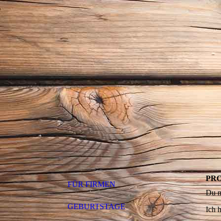
PR
FÜR FIRMEN
Du m
GEBURTSTAGE
Ich 