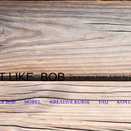
T LIKE
BOB
Der kreative Ideen-Anker für
ER BOB
MÖBEL
KREATIVE KURSE
FAQ
KONT